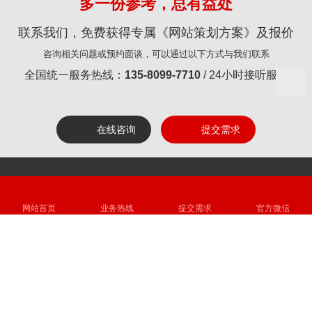
多一份参考，总有益处
联系我们，免费获得专属《网站策划方案》及报价
咨询相关问题或预约面谈，可以通过以下方式与我们联系
全国统一服务热线：
135-8099-7710
/ 24小时接听服务
在线咨询
提交需求
Copyright © 2006-2024 Qiandukj.com All right Reserved. 版权所有
网站首页
业务热线
提交需求
官方微信
东莞市千度网络科技有限公司
电 话：0769-3335 3196
VIP客户直线：：135-8099-7710
传 真：
0769-8125 1762
地 址：东莞市南城区莞太路星鹏商务大厦A座10楼1004 Email：
service@qiandukj.com 网 址：https://www.qiandukj.com
粤ICP备
13075560号