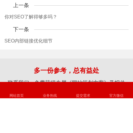
上一条
你对SEO了解得够多吗？
下一条
SEO内部链接优化细节
多一份参考，总有益处
联系我们，免费获得专属《网站策划方案》及报价
咨询相关问题或预约面谈，可以通过以下方式与我们联系
网站首页
业务热线
提交需求
官方微信
全国统一服务热线：
135-8099-7710
/ 24小时接听服务
在线咨询
提交需求