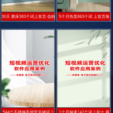
30天 磨床383个词上首页 低粉
5个月热泵863个词 上首页每
有咨询
天3咨询
544个不锈钢毛细管关键词上
1个月轴承142个词上前十 最