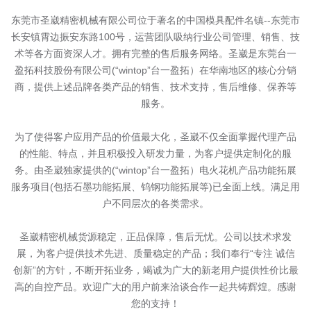
东莞市圣崴精密机械有限公司位于著名的中国模具配件名镇--东莞市
长安镇霄边振安东路100号，运营团队吸纳行业公司管理、销售、技
术等各方面资深人才。拥有完整的售后服务网络。圣崴是东莞台一
盈拓科技股份有限公司(“wintop”台一盈拓）在华南地区的核心分销
商，提供上述品牌各类产品的销售、技术支持，售后维修、保养等
服务。
为了使得客户应用产品的价值最大化，圣崴不仅全面掌握代理产品
的性能、特点，并且积极投入研发力量，为客户提供定制化的服
务。由圣崴独家提供的(“wintop”台一盈拓）电火花机产品功能拓展
服务项目(包括石墨功能拓展、钨钢功能拓展等)已全面上线。满足用
户不同层次的各类需求。
圣崴精密机械货源稳定，正品保障，售后无忧。公司以技术求发
展，为客户提供技术先进、质量稳定的产品；我们奉行“专注 诚信
创新”的方针，不断开拓业务，竭诚为广大的新老用户提供性价比最
高的自控产品。欢迎广大的用户前来洽谈合作一起共铸辉煌。感谢
您的支持！