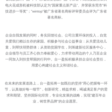
电火花成形机被科技部认定为"国家重点新产品"、并荣获东莞市"科
技进步一等奖"；"wintop"被广东省著名商标评审委员会评为广东省
著名商标。
企业自我发展的同时，务实回馈社会。公司注重环保的投入，自觉
关爱我们赖以生存的家园。积极参与社会公益事业：从关爱流动儿
童，到帮扶弱势群体；从资助贫困学生，到筹建新社区服务中心，
企业领导与员工齐心协力奉献爱心，力求带动周边的个人乃至企业
一同加入到扶贫帮困的行列中。台一盈拓积极承担企业社会责任，
用爱心构建社会主义和谐社会。
在未来的发展道路上，台一盈拓将一如既往的坚持"用心把握每一环
节，认真做好每一细节"，创新研究，精益求精，竭诚满足客户的需
求和期望。坚持国际化经营，专业化发展的战略，实现"建百年企
业，铸世界品牌"的企业愿景。