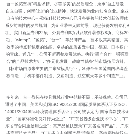
台一盈拓坚持"精益求精、尽善尽美"的品质理念，秉承"自主研发，
自立自强，创新创业"的创业精神，快速发展为业内知名企业。企业
自有的技术中心---盈拓科技技术中心已具备完善的技术创新管理体
系及前瞻性的发展规划，为企业带来无限前景，现已获得发明专利9
项、实用新型专利22项、外观专利6项以及软件著作权8项、商标20
项。"wintop"、"盈拓"、"台一"、等品牌产品、技术以其高精度、高
效率的特点和稳定的性能、卓越的品质备受中国、德国、日本客户
的青睐。近几年，公司不断调整发展战略。执行"研产合作，强强联
合"的产品技术方针，"多元化发展，战略性储备"的市场拓展方针。
目标市场由原来主要的广东省模具行业，延伸至全国范围内玻璃盖
板制造、手机零部件制造、义齿制造、航空航天等多个制造产业。
多年来，台一盈拓在模具机械行业中躬耕不辍，屡获殊荣。公司已
通过了中国、美国和英国ISO:9001/2008国际质量体系认证及ISO：
14001/2004国际环境管理体系认证；公司被认定为"国家高新技术企
业"，"国家标准化良好行为企业"，"广东省省级企业技术中心"，"广
东省守合同重信用企业"；其产品被认定为"广东省名牌产品"，"广东
省高新技术产品"，"广东省自主创新产品"等荣誉，高精度数控双头